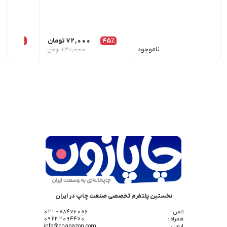
45٪
72,000
تومان
26٪
00
ناموجود
131,000
تومان
نخستین پلتفرم تخصصی صنعت چاپ در ایران
تلفن :
88476086 - 021
همراه :
09232094470
ایمیل :
info@chapazon.com