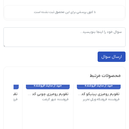
تا کنون پرسشی برای این محصول ثبت نشده است.
ارسال سوال
محصولات مرتبط
خرید از سایت فروشنده
خرید از سایت فروشنده
خرید از 
تقویم رومیزی پیتیکو کد ۷۷۷
تقویم رومیزی چوبی کد TA-SH71
وزن 100 گرم طرح رنگ دخترانه| ابعاد 11×13 سایر مشخصات | جلد سخت
وزن 50 گرم نام محصول| تقویم رو میزی پیتیکو کد 778| ابعاد 12×12| نوع صحافی| فنری
فروشنده: فروشکاه ویکی تحریر
فروشنده: شهر گیفت
فروشنده: فروش