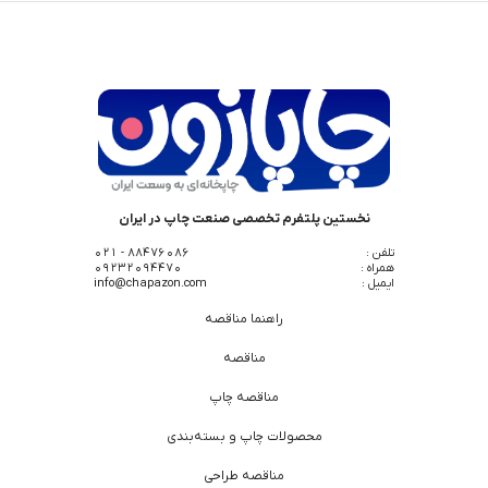
نخستین پلتفرم تخصصی صنعت چاپ در ایران
تلفن :
88476086 - 021
همراه :
09232094470
ایمیل :
info@chapazon.com
راهنما مناقصه
مناقصه
مناقصه چاپ
محصولات چاپ و بسته‌بندی
مناقصه طراحی