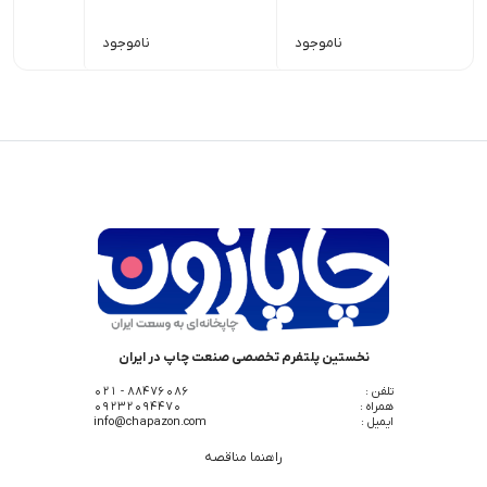
ناموجود
ناموجود
نخستین پلتفرم تخصصی صنعت چاپ در ایران
تلفن :
88476086 - 021
همراه :
09232094470
ایمیل :
info@chapazon.com
راهنما مناقصه