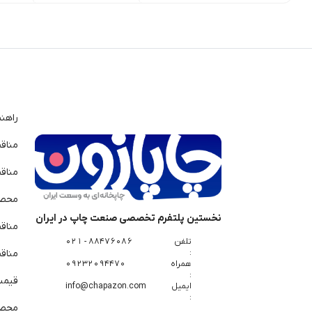
راهن
مناق
مناق
محصو
نخستین پلتفرم تخصصی صنعت چاپ در ایران
مناق
تلفن
88476086 - 021
:
مناقص
همراه
09232094470
:
قیمت 
ایمیل
info@chapazon.com
:
محصو