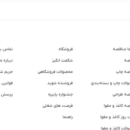
ما مناقصه
فروشگاه
تماس با 
صه
شگفت انگیز
درباره ما
صه چاپ
محصولات فروشگاهی
حریم ش
لات چاپ و بسته‌بندی
فروشنده شوید
قوانین و
صه طراحی
جشنواره پاییزه
پرسش ه
ه کاغذ و مقوا
فرصت های شغلی
روز کاغذ و مقوا
راهنما
لات کاغذ و مقوا