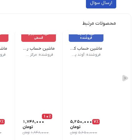
ارسال سوال
محصولات مرتبط
خرید از سایت
خرید مستقیم و
خر
فروشنده
قسطی
ماشین حساب کاسیو WD-320MT
ماشین حساب رومیزی 14 رقمی کاتیگا - مدل CD-2837-14
وزن 255 گرم | ابعاد 19.5 × 14.9 × 3.6 سانتیمتر | برند Casio | تعداد کاراکتر: 12 رقم | ویژگی های ماشین حساب: خاموش شدن خودکار | مقاوم در برابر آب و گرد و خاک کلید‌های Tax+ و Tax- صفحه‌کلید قابل شست‌وشو | منبع تغذیه: باتری و پنل خورشیدی | گارانتی: یکسال
ماشین حساب رومیزی 14 رقمی با کلیدهای پیشرفته مخصوص کاربران مالیاتی.| 🛠️ این محصول دارای یک سال گارانتی تعمیر رایگان می‌باشد.| ❌ شکستگی و آب‌خوردگی شامل گارانتی نمی‌باشد.
ماشین حساب 12 رقمی رومیزی با کلیدهای کاربردی، من
فروشنده: آوند پرینتر
فروشنده: مرکز حساب و نوشتار اسپاد
10٪
7٪
1,748,000
5,250,000
7٪
تومان
تومان
5,650,000
تومان
1,948,000
تومان
0