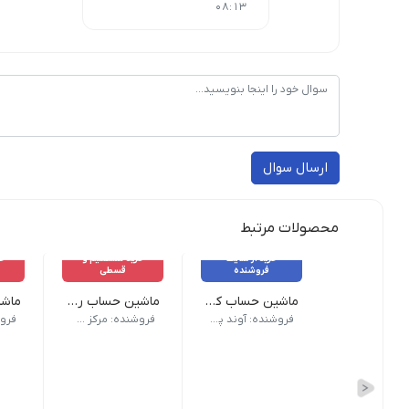
08:13
ارسال سوال
محصولات مرتبط
خرید از سایت
خرید مستقیم و
خر
فروشنده
قسطی
ماشین حساب کاسیو WD-320MT
ماشین حساب رومیزی 14 رقمی کاتیگا - مدل CD-2837-14
وزن 255 گرم | ابعاد 19.5 × 14.9 × 3.6 سانتیمتر | برند Casio | تعداد کاراکتر: 12 رقم | ویژگی های ماشین حساب: خاموش شدن خودکار | مقاوم در برابر آب و گرد و خاک کلید‌های Tax+ و Tax- صفحه‌کلید قابل شست‌وشو | منبع تغذیه: باتری و پنل خورشیدی | گارانتی: یکسال
ماشین حساب رومیزی 14 رقمی با کلیدهای پیشرفته مخصوص کاربران مالیاتی.| 🛠️ این محصول دارای یک سال گارانتی تعمیر رایگان می‌باشد.| ❌ شکستگی و آب‌خوردگی شامل گارانتی نمی‌باشد.
ماشین حساب 12 رقمی رومیزی با کلیدهای کاربردی، من
فروشنده: آوند پرینتر
فروشنده: مرکز حساب و نوشتار اسپاد