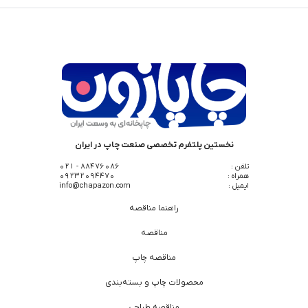
نخستین پلتفرم تخصصی صنعت چاپ در ایران
تلفن :
88476086 - 021
همراه :
09232094470
ایمیل :
info@chapazon.com
راهنما مناقصه
مناقصه
مناقصه چاپ
محصولات چاپ و بسته‌بندی
مناقصه طراحی