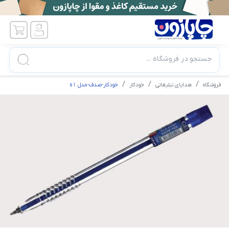
جستجو در فروشگاه ...
فروشگاه
هدایای تبلیغاتی
خودکار
خودکار-صدف-مدل s1