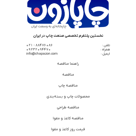
نخستین پلتفرم تخصصی صنعت چاپ در ایران
تلفن :
88476086 - 021
همراه :
09232094470
ایمیل :
info@chapazon.com
راهنما مناقصه
مناقصه
مناقصه چاپ
محصولات چاپ و بسته‌بندی
مناقصه طراحی
مناقصه کاغذ و مقوا
قیمت روز کاغذ و مقوا