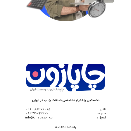
نخستین پلتفرم تخصصی صنعت چاپ در ایران
تلفن :
88476086 - 021
همراه :
09232094470
ایمیل :
info@chapazon.com
راهنما مناقصه