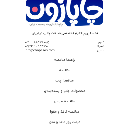
نخستین پلتفرم تخصصی صنعت چاپ در ایران
تلفن :
88476086 - 021
همراه :
09232094470
ایمیل :
info@chapazon.com
راهنما مناقصه
مناقصه
مناقصه چاپ
محصولات چاپ و بسته‌بندی
مناقصه طراحی
مناقصه کاغذ و مقوا
قیمت روز کاغذ و مقوا