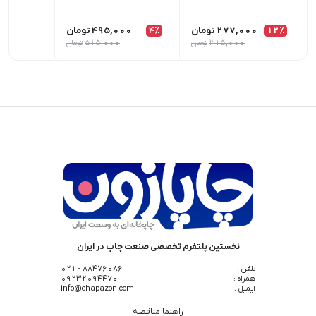
12٪
277,000
تومان
4٪
495,000
تومان
00
315,000
تومان
515,000
تومان
نخستین پلتفرم تخصصی صنعت چاپ در ایران
تلفن :
88476086 - 021
همراه :
09232094470
ایمیل :
info@chapazon.com
راهنما مناقصه