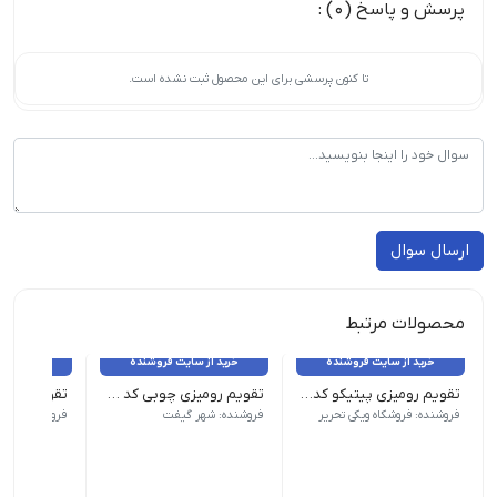
پرسش و پاسخ (0) :
تا کنون پرسشی برای این محصول ثبت نشده است.
ارسال سوال
محصولات مرتبط
خرید از سایت فروشنده
خرید از سایت فروشنده
خرید از 
تقویم رومیزی پیتیکو کد ۷۷۷
تقویم رومیزی چوبی کد TA-SH71
وزن 100 گرم طرح رنگ دخترانه| ابعاد 11×13 سایر مشخصات | جلد سخت
وزن 50 گرم نام محصول| تقویم رو میزی پیتیکو کد 778| ابعاد 12×12| نوع صحافی| فنری
فروشنده: فروشکاه ویکی تحریر
فروشنده: شهر گیفت
فروشنده: فروش