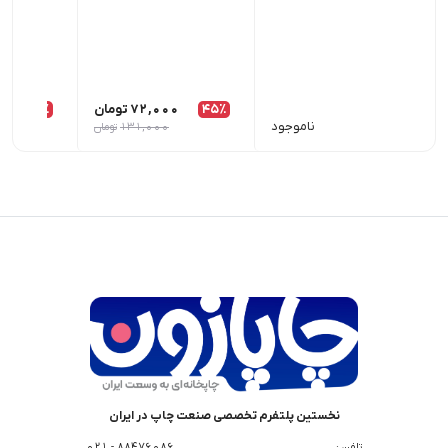
45٪
72,000
تومان
26٪
00
ناموجود
131,000
تومان
نخستین پلتفرم تخصصی صنعت چاپ در ایران
تلفن :
88476086 - 021