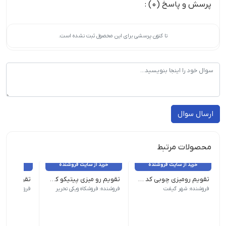
پرسش و پاسخ (0) :
تا کنون پرسشی برای این محصول ثبت نشده است.
ارسال سوال
محصولات مرتبط
خرید از سایت فروشنده
خرید از سایت فروشنده
خرید از 
تقویم رومیزی چوبی کد TA-SH71
تقویم رو میزی پیتیکو کد ۷۷۸
وزن 50 گرم نام محصول| تقویم رو میزی پیتیکو کد 778| ابعاد 12×12| نوع صحافی| فنری
وزن 5 گرم | نام محصول: تقویم دیواری 1405 10 برگی | ابعاد: 49×33 سانتیمتر | سایر مشخصات: طراحی جدید
فروشنده: شهر گیفت
فروشنده: فروشکاه ویکی تحریر
فروشنده: فروش