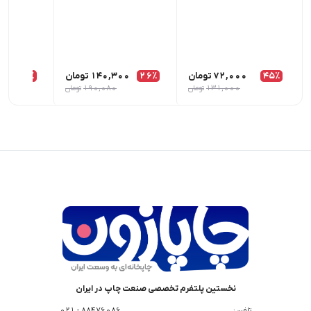
45٪
72,000
تومان
26٪
140,300
تومان
12٪
00
131,000
تومان
190,080
تومان
نخستین پلتفرم تخصصی صنعت چاپ در ایران
تلفن :
88476086 - 021