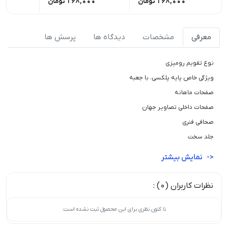
168,000
تومان
168,000
تومان
00
معرفی
مشخصات
دیدگاه ها
پرسش ها
نوع تقویم رومیزی
ویژگی خاص پایه پلکسی، با جعبه
صفحات ماهانه
صفحات داخلی تصاویر جهان
صحافی فنری
جلد سخت
نمایش بیشتر
نظرات کاربران (0) :
تا کنون نظری برای این محصول ثبت نشده است.