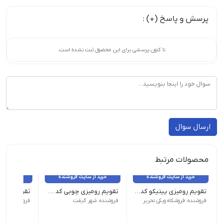
پرسش و پاسخ (0) :
تا کنون پرسشی برای این محصول ثبت نشده است.
ارسال سوال
محصولات مرتبط
خرید از سایت فروشنده
خرید از سایت فروشنده
خرید از 
تقویم رومیزی پیتیکو کد ۷۷۷
تقویم رومیزی چوبی کد TA-SH71
وزن 100 گرم طرح رنگ دخترانه| ابعاد 11×13 سایر مشخصات | جلد سخت
وزن 50 گرم نام محصول| تقویم رو میزی پیتیکو کد 778| ابعاد 12×12| نوع صحافی| فنری
فروشنده: فروشکاه ویکی تحریر
فروشنده: شهر گیفت
فروشنده: فروش