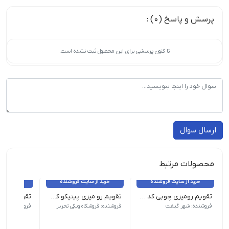
پرسش و پاسخ (0) :
تا کنون پرسشی برای این محصول ثبت نشده است.
ارسال سوال
محصولات مرتبط
خرید از سایت فروشنده
خرید از سایت فروشنده
خرید از 
تقویم رومیزی چوبی کد TA-SH71
تقویم رو میزی پیتیکو کد ۷۷۸
وزن 50 گرم نام محصول| تقویم رو میزی پیتیکو کد 778| ابعاد 12×12| نوع صحافی| فنری
وزن 5 گرم | نام محصول: تقویم دیواری 1405 10 برگی | ابعاد: 49×33 سانتیمتر | سایر مشخصات: طراحی جدید
فروشنده: شهر گیفت
فروشنده: فروشکاه ویکی تحریر
فروشنده: فروش