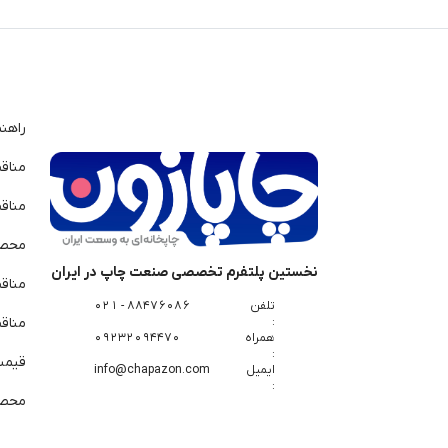
راهن
مناق
مناق
محصو
نخستین پلتفرم تخصصی صنعت چاپ در ایران
مناق
تلفن
88476086 - 021
:
مناقص
همراه
09232094470
:
قیمت 
ایمیل
info@chapazon.com
:
محصو