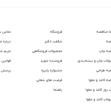
ما مناقصه
فروشگاه
تماس با 
صه
شگفت انگیز
درباره ما
صه چاپ
محصولات فروشگاهی
حریم ش
لات چاپ و بسته‌بندی
فروشنده شوید
قوانین و
صه طراحی
جشنواره پاییزه
پرسش ه
ه کاغذ و مقوا
فرصت های شغلی
روز کاغذ و مقوا
راهنما
لات کاغذ و مقوا