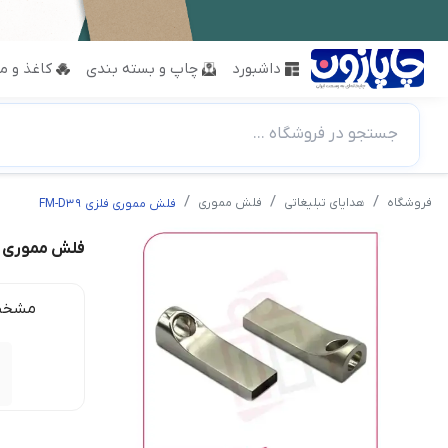
داشبورد
چاپ و بسته بندی
کاغذ و مق
جستجو در فروشگاه ...
فروشگاه
هدایای تبلیغاتی
فلش مموری
فلش مموری فلزی FM-D39
فلش مموری فلزی 
مشخص