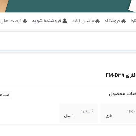
وا
فروشگاه
ماشین آلات
فروشنده شوید
فرصت های 
FM-D39
ات محصول
مشاه
نوع :
گارانتی :
فلزی
1 سال