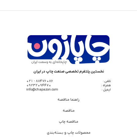
نخستین پلتفرم تخصصی صنعت چاپ در ایران
تلفن :
88476086 - 021
همراه :
09232094470
ایمیل :
info@chapazon.com
راهنما مناقصه
مناقصه
مناقصه چاپ
محصولات چاپ و بسته‌بندی