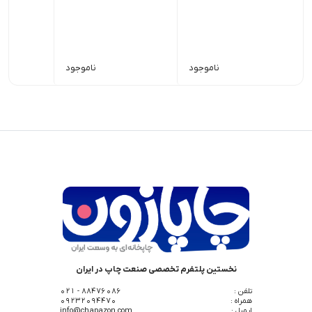
ناموجود
ناموجود
نخستین پلتفرم تخصصی صنعت چاپ در ایران
تلفن :
88476086 - 021
همراه :
09232094470
ایمیل :
info@chapazon.com