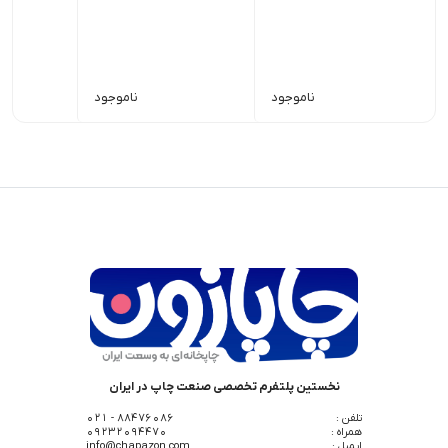
ناموجود
ناموجود
نخستین پلتفرم تخصصی صنعت چاپ در ایران
تلفن :
88476086 - 021
همراه :
09232094470
ایمیل :
info@chapazon.com