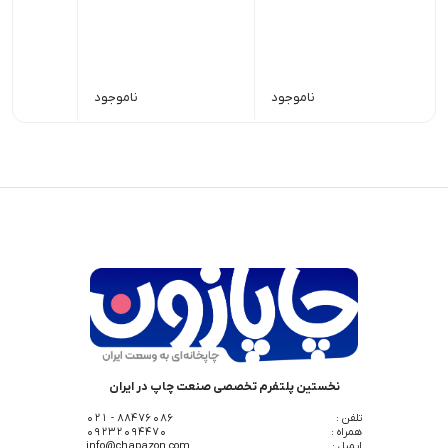
ناموجود
ناموجود
نخستین پلتفرم تخصصی صنعت چاپ در ایران
تلفن :
88476086 - 021
همراه :
09232094470
ایمیل :
info@chapazon.com