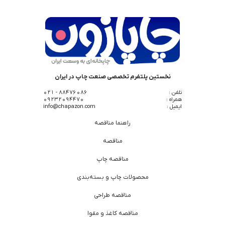
نخستین پلتفرم تخصصی صنعت چاپ در ایران
تلفن :
88476086 - 021
همراه :
09232094470
ایمیل :
info@chapazon.com
راهنما مناقصه
مناقصه
مناقصه چاپ
محصولات چاپ و بسته‌بندی
مناقصه طراحی
مناقصه کاغذ و مقوا