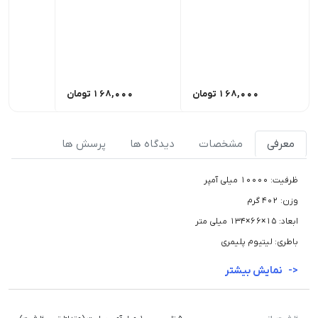
168,000
تومان
168,000
تومان
00
معرفی
مشخصات
دیدگاه ها
پرسش ها
ظرفیت: 10000 میلی آمپر
وزن: 402 گرم
ابعاد: 15×66×134 میلی متر
باطری: لیتیوم پلیمری
نمایش بیشتر