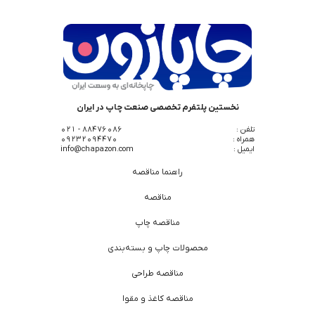
نخستین پلتفرم تخصصی صنعت چاپ در ایران
تلفن :
88476086 - 021
همراه :
09232094470
ایمیل :
info@chapazon.com
راهنما مناقصه
مناقصه
مناقصه چاپ
محصولات چاپ و بسته‌بندی
مناقصه طراحی
مناقصه کاغذ و مقوا