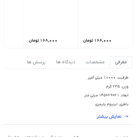
168,000
تومان
168,000
تومان
00
معرفی
مشخصات
دیدگاه ها
پرسش ها
ظرفیت: 10000 میلی آمپر
وزن: 235 گرم
ابعاد: 21×69×145 میلی متر
باطری: لیتیوم پلیمری
نمایش بیشتر