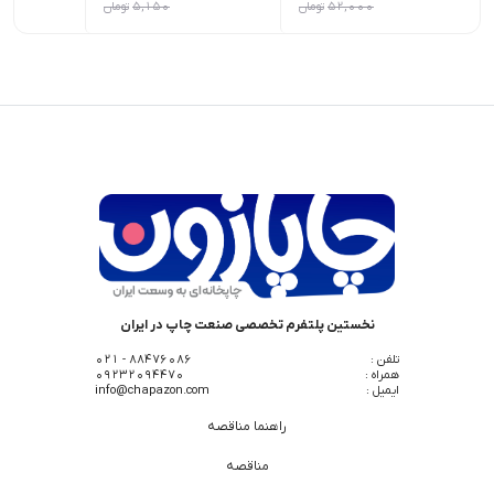
52,000
تومان
5,150
تومان
نخستین پلتفرم تخصصی صنعت چاپ در ایران
تلفن :
88476086 - 021
همراه :
09232094470
ایمیل :
info@chapazon.com
راهنما مناقصه
مناقصه