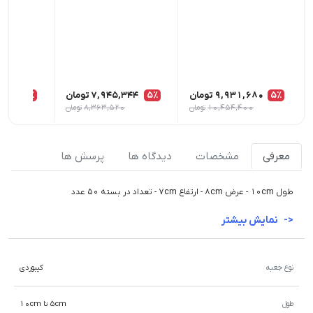
5٪
9,931,680
تومان
5٪
7,945,344
تومان
5٪
,008
10,454,400
تومان
8,363,520
تومان
معرفی
مشخصات
دیدگاه ها
پرسش ها
طول 10cm - عرض 8cm - ارتفاع 7cm - تعداد در بسته 50 عدد
نمایش بیشتر
نوع جعبه
کیبوردی
طول
5cm تا 10cm