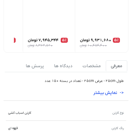
5٪
9,931,680
تومان
5٪
7,945,344
تومان
5٪
,008
10,454,400
تومان
8,363,520
تومان
معرفی
مشخصات
دیدگاه ها
پرسش ها
طول 25cm - عرض 25cm - تعداد در بسته 150 عدد
نمایش بیشتر
نوع کارتن
کارتن اسباب کشی
رنگ کارتن
قهوه ای