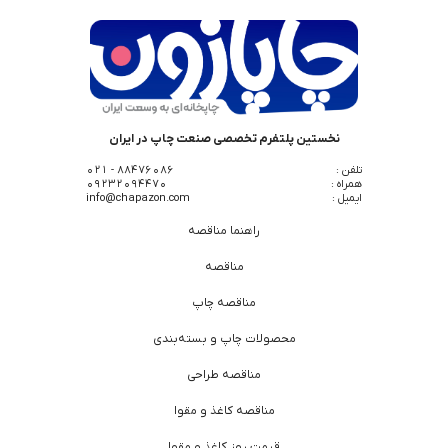
نخستین پلتفرم تخصصی صنعت چاپ در ایران
تلفن :
88476086 - 021
همراه :
09232094470
ایمیل :
info@chapazon.com
راهنما مناقصه
مناقصه
مناقصه چاپ
محصولات چاپ و بسته‌بندی
مناقصه طراحی
مناقصه کاغذ و مقوا
قیمت روز کاغذ و مقوا