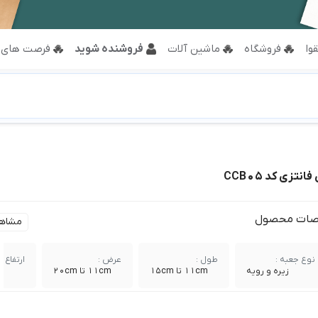
وا
فروشگاه
ماشین آلات
فروشنده شوید
فرصت های 
تزی کد CCB05
ات محصول
مشاه
نوع جعبه :
طول :
عرض :
ارتفاع :
زیره و رویه
11cm تا 15cm
11cm تا 20cm
cm