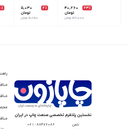
1٪
5,030
2٪
40,260
23٪
تومان
تومان
52,000
تومان
5,150
تومان
راهن
مناق
مناق
محصو
نخستین پلتفرم تخصصی صنعت چاپ در ایران
مناق
تلفن
88476086 - 021