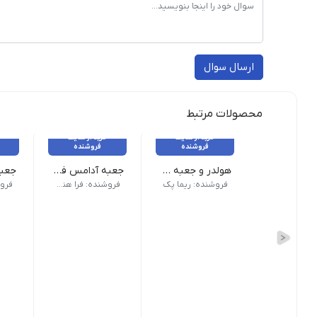
ارسال سوال
محصولات مرتبط
خرید از سایت
خرید از سایت
فروشنده
فروشنده
هولدر و جعبه دوتایی لیوان
جعبه آدامس فلیپ تاپ و شیکر تاپ chewing gum box
بسته 200 عددی - عرض ۱۰ - طول ۱۷/۵ - ارتفاع ۲۰
جعبه
فروشنده: ریما پک
فروشنده: فرا هنر نوین