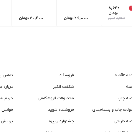
8,642
تومان
26,000
تومان
70,400
تومان
8,742
تومان
ما مناقصه
فروشگاه
تماس با 
صه
شگفت انگیز
درباره ما
صه چاپ
محصولات فروشگاهی
حریم ش
لات چاپ و بسته‌بندی
فروشنده شوید
قوانین و
صه طراحی
جشنواره پاییزه
پرسش ه