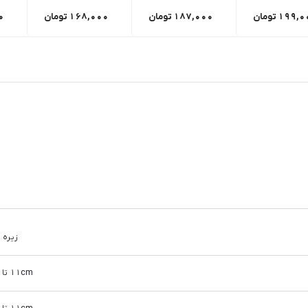
199,0
تومان
187,000
تومان
168,000
تومان
0
زیره 
11cm تا 15cm