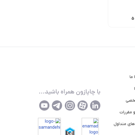
11,275
تومان
17,000
تومان
475,000
تومان
ما
خصی
 مقررات
ای متداول