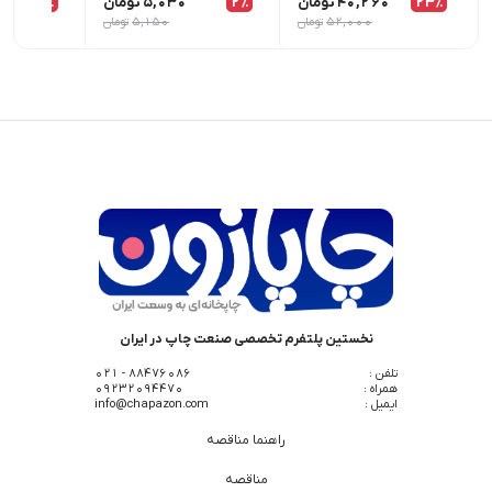
23٪
40,260
تومان
2٪
5,030
تومان
1٪
52,000
تومان
5,150
تومان
نخستین پلتفرم تخصصی صنعت چاپ در ایران
تلفن :
88476086 - 021
همراه :
09232094470
ایمیل :
info@chapazon.com
راهنما مناقصه
مناقصه