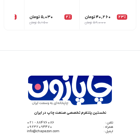
23٪
40,260
تومان
2٪
5,030
تومان
1٪
52,000
تومان
5,150
تومان
نخستین پلتفرم تخصصی صنعت چاپ در ایران
تلفن :
88476086 - 021
همراه :
09232094470
ایمیل :
info@chapazon.com