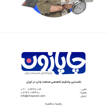
نخستین پلتفرم تخصصی صنعت چاپ در ایران
تلفن :
88476086 - 021
همراه :
09232094470
ایمیل :
info@chapazon.com
راهنما مناقصه