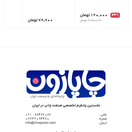
43٪
120,000
تومان
78,800
تومان
00
209,018
تومان
نخستین پلتفرم تخصصی صنعت چاپ در ایران
تلفن :
88476086 - 021
همراه :
09232094470
ایمیل :
info@chapazon.com