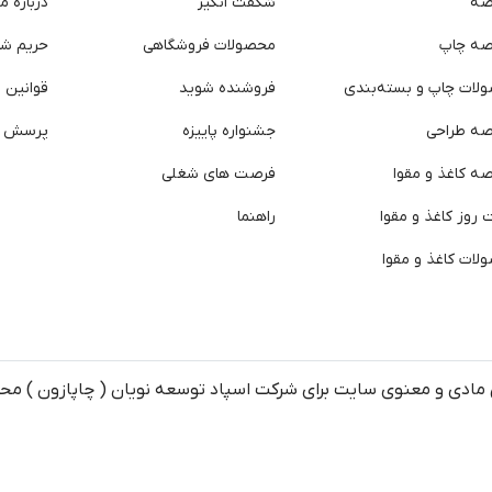
صه
شگفت انگیز
درباره ما
صه چاپ
محصولات فروشگاهی
حریم ش
لات چاپ و بسته‌بندی
فروشنده شوید
قوانین و
صه طراحی
جشنواره پاییزه
پرسش ه
ه کاغذ و مقوا
فرصت های شغلی
روز کاغذ و مقوا
راهنما
لات کاغذ و مقوا
مادی و معنوی سایت برای شرکت اسپاد توسعه نویان ( چاپازون ) م