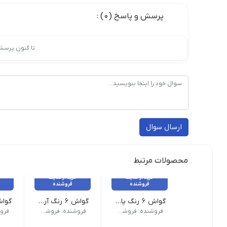
پرسش و پاسخ (0) :
تا کنون پرسش
ارسال سوال
محصولات مرتبط
خرید از سایت
خرید از سایت
فروشنده
فروشنده
گواش ۶ رنگ پارس
گواش ۶ رنگ آریا طلقی
وزن 380 گرم نام محصول| گواش 6 رنگ پارس طرح رنگ| 6 رنگ
نام محصول گواش 6 رنگ آریا طلقی| تعداد دربسته 6 عدد| رنگ 6 رنگ| برند آریا
مشخصات 
فروشنده: فروشکاه ویکی تحریر
فروشنده: فروشکاه ویکی تحریر