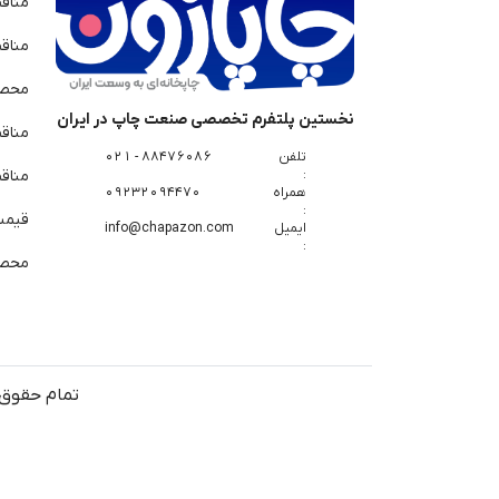
مناق
مناق
محصو
نخستین پلتفرم تخصصی صنعت چاپ در ایران
مناق
تلفن
88476086 - 021
:
مناقص
همراه
09232094470
:
قیمت 
ایمیل
info@chapazon.com
:
محصو
تمام حقوق 