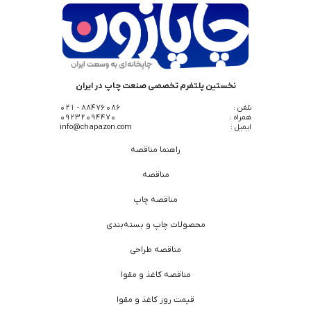
نخستین پلتفرم تخصصی صنعت چاپ در ایران
تلفن :
88476086 - 021
همراه :
09232094470
ایمیل :
info@chapazon.com
راهنما مناقصه
مناقصه
مناقصه چاپ
محصولات چاپ و بسته‌بندی
مناقصه طراحی
مناقصه کاغذ و مقوا
قیمت روز کاغذ و مقوا