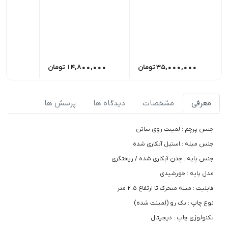
35,000,000
تومان
14,800,000
تومان
0,000
معرفی
مشخصات
دیدگاه ها
پرسش ها
جنس پرچم : لمینت روی ساتن
جنس میله : استیل آبکاری شده
جنس پایه : چدن آبکاری شده / ریختگری
مدل پایه : خورشیدی
قابلیت : میله متحرک تا ارتفاع 2.5 متر
نوع چاپ : یک رو (لمینت شده)
تکنولوژی چاپ : دیجیتال