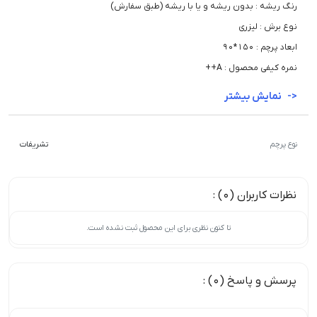
رنگ ریشه : بدون ریشه و یا با ریشه (طبق سفارش)
نوع برش : لیزری
ابعاد پرچم : 150*90
نمره کیفی محصول : A++
نمایش بیشتر
نوع پرچم
تشریفات
نظرات کاربران (0) :
تا کنون نظری برای این محصول ثبت نشده است.
پرسش و پاسخ (0) :