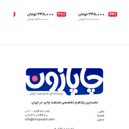
44٪
345,000
تومان
37٪
345,000
تومان
6٪
00
612,000
تومان
546,000
تومان
نخستین پلتفرم تخصصی صنعت چاپ در ایران
تلفن :
88476086 - 021
همراه :
09232094470
ایمیل :
info@chapazon.com
راهنما مناقصه