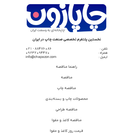
نخستین پلتفرم تخصصی صنعت چاپ در ایران
تلفن :
88476086 - 021
همراه :
09232094470
ایمیل :
info@chapazon.com
راهنما مناقصه
مناقصه
مناقصه چاپ
محصولات چاپ و بسته‌بندی
مناقصه طراحی
مناقصه کاغذ و مقوا
قیمت روز کاغذ و مقوا