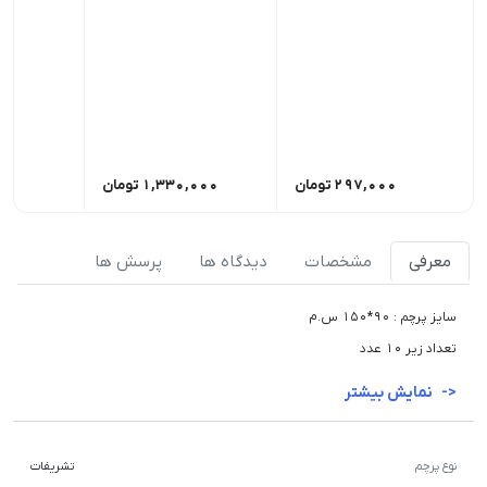
297,000
تومان
1,330,000
تومان
,000
معرفی
مشخصات
دیدگاه ها
پرسش ها
سایز پرچم : 90*150 س.م
تعداد زیر 10 عدد
نمایش بیشتر
نوع پرچم
تشریفات