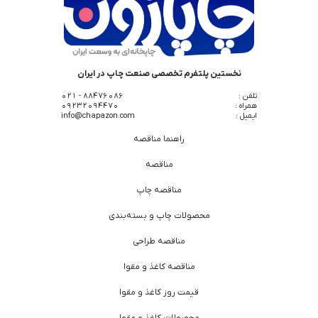
نخستین پلتفرم تخصصی صنعت چاپ در ایران
تلفن :
88476086 - 021
همراه :
09232094470
ایمیل :
info@chapazon.com
راهنما مناقصه
مناقصه
مناقصه چاپ
محصولات چاپ و بسته‌بندی
مناقصه طراحی
مناقصه کاغذ و مقوا
قیمت روز کاغذ و مقوا
محصولات کاغذ و مقوا