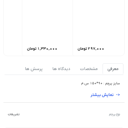
297,000
تومان
1,330,000
تومان
,000
معرفی
مشخصات
دیدگاه ها
پرسش ها
سایز پرچم : 90*150 س.م
نمایش بیشتر
نوع پرچم
تشریفات