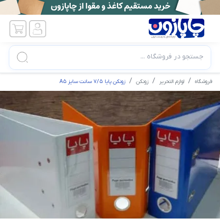
جستجو در فروشگاه ...
فروشگاه
لوازم التحریر
زونکن
زونکن پایا 7/5 سانت سایز A5