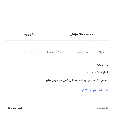
950,000
تومان
ناموجود
,000
معرفی
مشخصات
دیدگاه ها
پرسش ها
سایز A5
قطر 7.5 سانتی‌متر
جنس بدنه مقوای ضخیم با روکش سلفونی براق
نمایش بیشتر
نوع زونکن
زونکن قفل دار