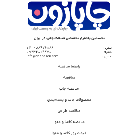
نخستین پلتفرم تخصصی صنعت چاپ در ایران
تلفن :
88476086 - 021
همراه :
09232094470
ایمیل :
info@chapazon.com
راهنما مناقصه
مناقصه
مناقصه چاپ
محصولات چاپ و بسته‌بندی
مناقصه طراحی
مناقصه کاغذ و مقوا
قیمت روز کاغذ و مقوا