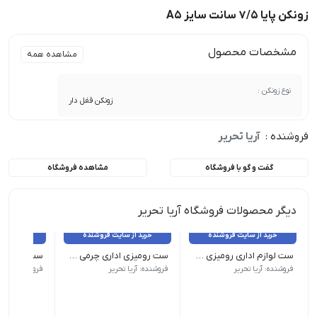
زونکن پایا 7/5 سانت سایز A5
مشخصات محصول
مشاهده همه
نوع زونکن :
زونکن قفل دار
فروشنده :
آریا تحریر
گفت و گو با فروشگاه
مشاهده فروشگاه
دیگر محصولات فروشگاه آریا تحریر
خرید از سایت فروشنده
خرید از سایت فروشنده
خرید از 
ست لوازم اداری رومیزی سورنا مدل B201
ست رومیزی اداری چرمی 7 تکه شهاب تحریر مدل 110
ابعاد ۲۵۰x۱۲۰x۷۰ میلی‌متر | رنگ مشکی | کیفیت ساخت فلز توری | اقلام ست جای یادداشت، جای گیره و کلیپس، جاقلمی و استند موبایل
جنس چوب و 
جنس چرم مصنوعی مرغوب | اقلام ست کازیه
فروشنده: آریا تحریر
فروشنده: آریا تحریر
فروشنده: آریا 