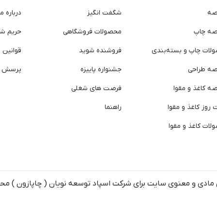
صه
شگفت انگیز
درباره ما
صه چاپ
محصولات فروشگاهی
حریم ش
لات چاپ و بسته‌بندی
فروشنده شوید
قوانین و
صه طراحی
جشنواره پاییزه
پرسش ه
ه کاغذ و مقوا
فرصت های شغلی
روز کاغذ و مقوا
راهنما
لات کاغذ و مقوا
مادی و معنوی سایت برای شرکت اسپاد توسعه نویان ( چاپازون ) م