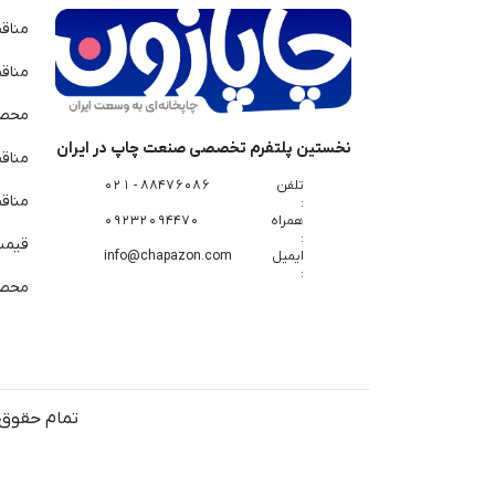
مناق
مناق
محصو
نخستین پلتفرم تخصصی صنعت چاپ در ایران
مناق
تلفن
88476086 - 021
مناقص
:
همراه
09232094470
:
قیمت 
ایمیل
info@chapazon.com
:
محصو
تمام حقوق 