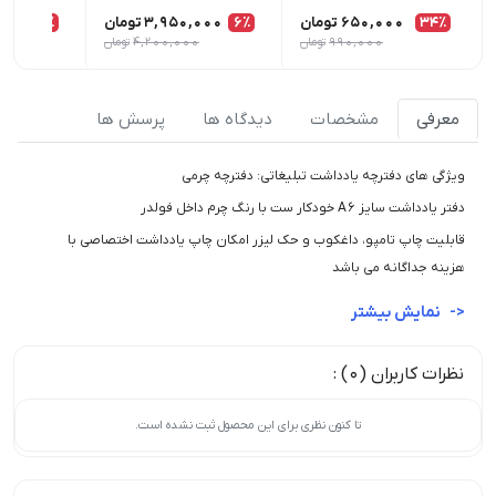
34٪
650,000
تومان
6٪
3,950,000
تومان
5٪
,000
990,000
تومان
4,200,000
تومان
0
معرفی
مشخصات
دیدگاه ها
پرسش ها
ویژگی های دفترچه یادداشت تبلیغاتی: دفترچه چرمی
دفتر یادداشت سایز A6 خودکار ست با رنگ چرم داخل فولدر
قابلیت چاپ تامپو، داغکوب و حک لیزر امکان چاپ یادداشت اختصاصی با
هزینه جداگانه می باشد
نمایش بیشتر
نظرات کاربران (0) :
تا کنون نظری برای این محصول ثبت نشده است.