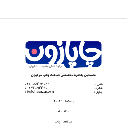
نخستین پلتفرم تخصصی صنعت چاپ در ایران
تلفن :
88476086 - 021
همراه :
09232094470
ایمیل :
info@chapazon.com
راهنما مناقصه
مناقصه
مناقصه چاپ