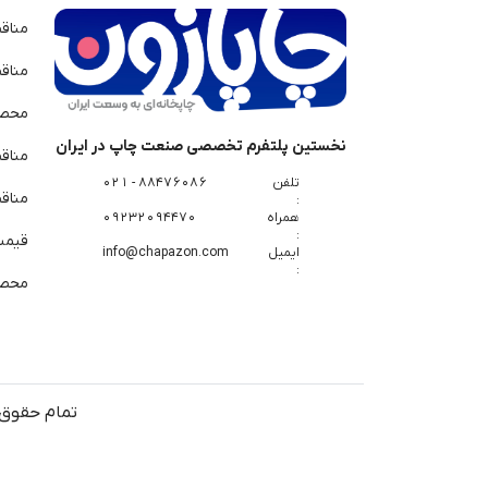
مناق
مناق
محصو
نخستین پلتفرم تخصصی صنعت چاپ در ایران
مناق
تلفن
88476086 - 021
مناقص
:
همراه
09232094470
:
قیمت 
ایمیل
info@chapazon.com
:
محصو
تمام حقوق 