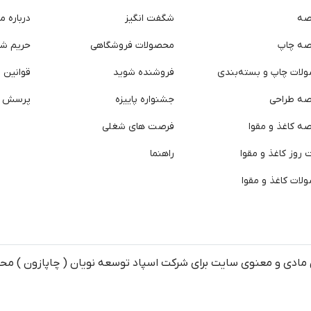
صه
شگفت انگیز
درباره ما
صه چاپ
محصولات فروشگاهی
حریم ش
لات چاپ و بسته‌بندی
فروشنده شوید
قوانین و
صه طراحی
جشنواره پاییزه
پرسش ه
ه کاغذ و مقوا
فرصت های شغلی
روز کاغذ و مقوا
راهنما
لات کاغذ و مقوا
مادی و معنوی سایت برای شرکت اسپاد توسعه نویان ( چاپازون ) م