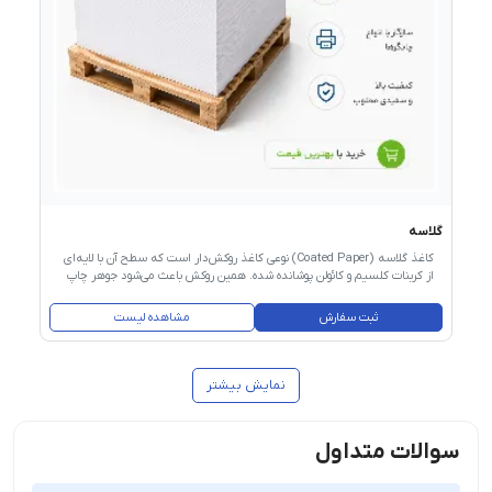
گلاسه
کاغذ گلاسه (Coated Paper) نوعی کاغذ روکش‌دار است که سطح آن با لایه‌ای
از کربنات کلسیم و کائولن پوشانده شده. همین روکش باعث می‌شود جوهر چاپ
به‌جای جذب شدن در کاغذ، روی سطح بماند و تصاویر با رنگ‌های درخشان‌تر،
وضوح بالاتر و جزئیات ریزتری چاپ شوند. کاغذ گلاسه به دو نوع اصلی تقسیم
ثبت سفارش
مشاهده لیست
می‌شود: براق (Glossy) که بازتاب نور بالایی دارد و برای تصاویر رنگی جذاب‌تر
است، و مات (Matt) که بازتاب کمتری دارد و خواندن متن روی آن راحت‌تر است.
گرماژ این کاغذ از ۸۰ تا ۳۰۰ گرم متغیر است و سایزهای رایج ۶۰×۹۰ و
۷۰×۱۰۰ سانتی‌متر هستند.
نمایش بیشتر
سوالات متداول