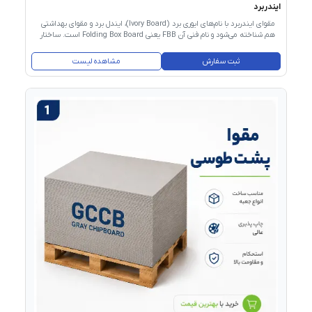
ایندربرد
مقوای ایندربرد با نام‌های ایوری برد (Ivory Board)، ایندل برد و مقوای بهداشتی
هم شناخته می‌شود و نام فنی آن FBB یعنی Folding Box Board است. ساختار
این مقوا سه‌لایه است: دو لایه بیرونی از خمیر شیمیایی سفیدشده و یک لایه
میانی سبک‌تر از خمیر مکانیکی. این ترکیب باعث می‌شود مقوا هم سبک باشد،
ثبت سفارش
مشاهده لیست
هم استحکام تاخوردگی بالایی داشته باشد و هم سطح صافی برای چاپ ارائه
دهد. چون تمام لایه‌های آن از الیاف بکر (Virgin Pulp) تهیه می‌شود — نه
بازیافتی — به‌عنوان مقوای بهداشتی (Food Grade) شناخته می‌شود و برای
تماس غیرمستقیم با مواد غذایی و دارو مجاز است. گرماژ رایج آن در بازار ایران
از ۲۱۰ تا ۳۵۰ گرم است و سایزهای ۶۰×۹۰ و ۷۰×۱۰۰ سانتی‌متر
پرمصرف‌ترین ابعاد هستند.