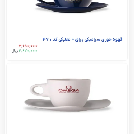
قهوه خوری سرامیکی براق + نعلبکی کد ۴۷۰
3,180,000
2,670,000
ريال