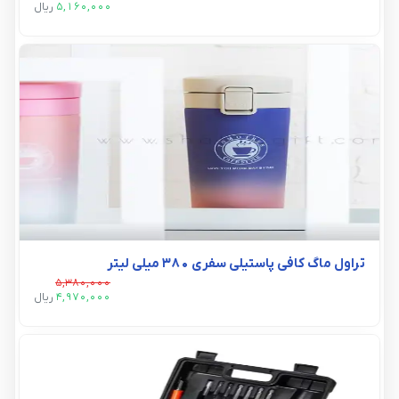
5,160,000
ريال
تراول ماگ کافی پاستیلی سفری 380 میلی لیتر
5,380,000
4,970,000
ريال