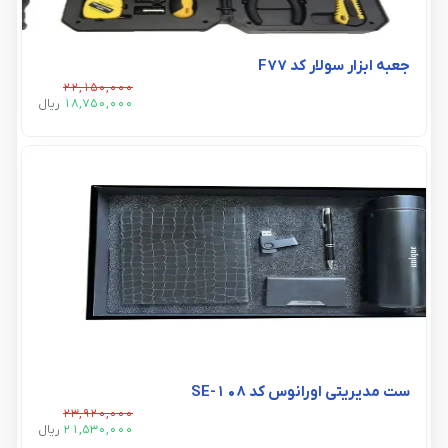
جعبه ابزار سولار کد F77
22,150,000
18,750,000
ريال
ست مدیریتی اورانوس کد SE-108
23,920,000
21,530,000
ريال