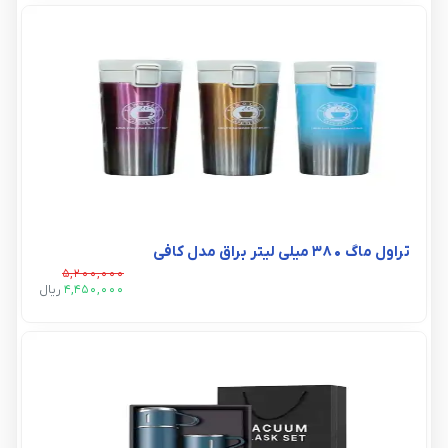
تراول ماگ 380 میلی لیتر براق مدل کافی
5,200,000
4,450,000
ريال