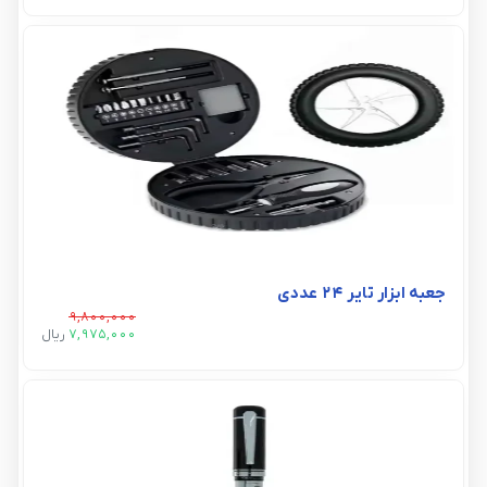
جعبه ابزار تایر ۲۴ عددی
9,800,000
7,975,000
ريال