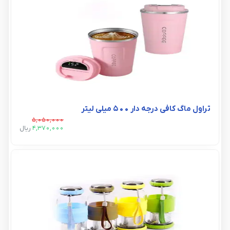
تراول ماگ کافی درجه دار 500 میلی لیتر
5,050,000
4,370,000
ريال