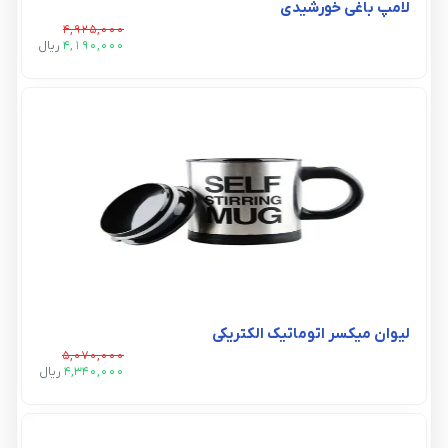
لامپ باغی خورشیدی
4,925,000
4,190,000
ريال
لیوان میکسر اتوماتیک الکتریکی
5,070,000
4,340,000
ريال