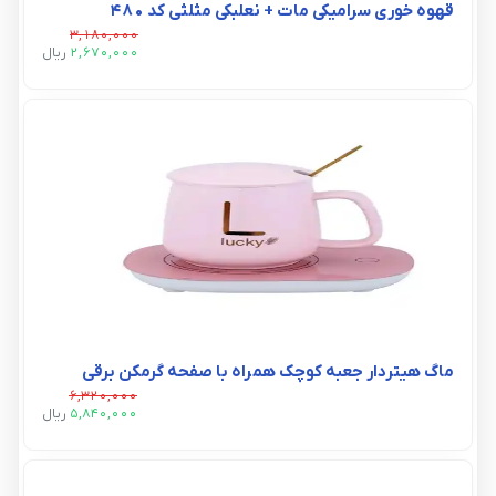
قهوه خوری سرامیکی مات + نعلبکی مثلثی کد ۴۸۰
3,180,000
2,670,000
ريال
ماگ هیتردار جعبه کوچک همراه با صفحه گرمکن برقي
6,320,000
5,840,000
ريال