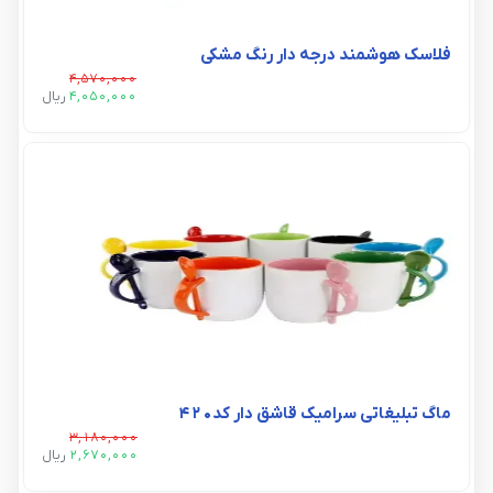
فلاسک هوشمند درجه دار رنگ مشکی
4,570,000
4,050,000
ريال
ماگ تبلیغاتی سرامیک قاشق دار کد۴۲۰
3,180,000
2,670,000
ريال