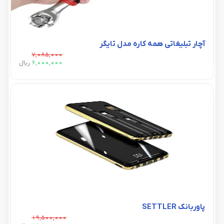
آچار تبلیغاتی همه کاره مدل تایگر
7,085,000
6,000,000
ريال
پاوربانک SETTLER
19,500,000