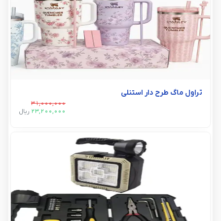
تراول ماگ طرح دار استنلی
31,000,000
23,200,000
ريال