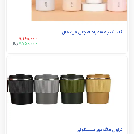
فلاسک به همراه فنجان مینیمال
9,165,000
7,750,000
ريال
تراول ماگ دور سیلیکونی