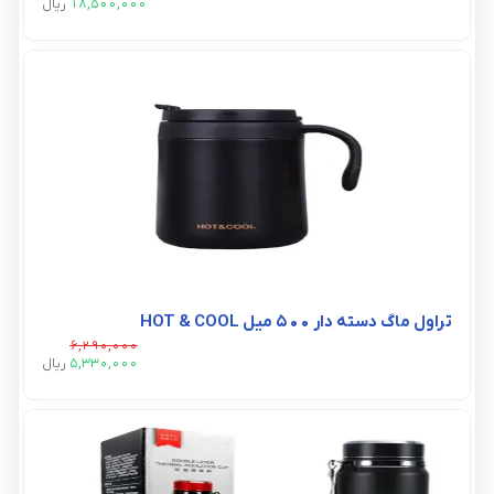
18,500,000
ريال
تراول ماگ دسته دار 500 میل HOT & COOL
6,290,000
5,330,000
ريال