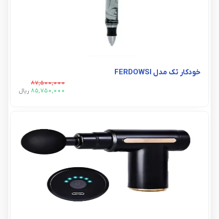
خودکار تک مدل FERDOWSI
87,500,000
85,750,000
ريال