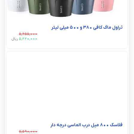
تراول ماگ کافی 380 و 500 میلی لیتر
5,655,000
5,220,000
ريال
فلاسک ۸۰۰ میل درب الماسی درجه دار
5,590,000