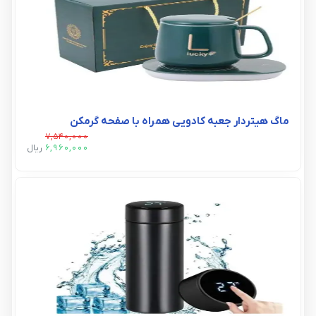
ماگ هیتردار جعبه کادویی همراه با صفحه گرمکن
7,540,000
6,960,000
ريال