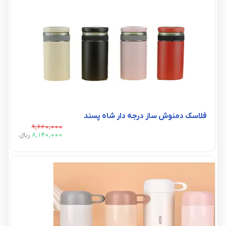
فلاسک دمنوش ساز درجه دار شاه پسند
9,620,000
8,140,000
ريال