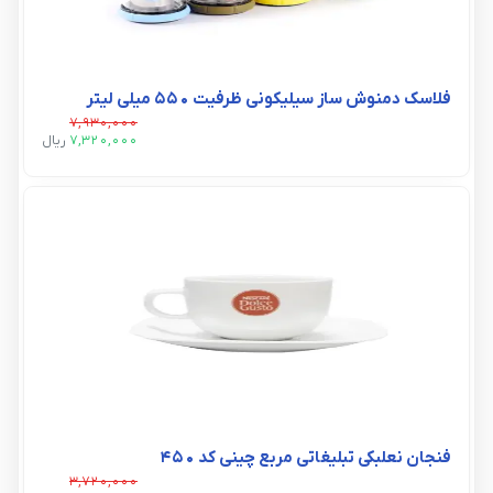
فلاسک دمنوش ساز سیلیکونی ظرفیت 550 میلی لیتر
7,930,000
7,320,000
ريال
فنجان نعلبکی تبلیغاتی مربع چینی کد ۴۵۰
3,720,000