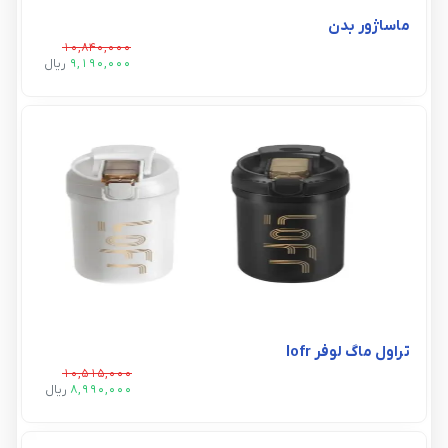
ماساژور بدن
10,840,000
9,190,000
ريال
تراول ماگ لوفر lofr
10,515,000
8,990,000
ريال