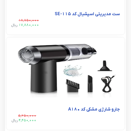
ست مدیریتی اسپشیال کد SE-115
18,750,000
17,880,000
ريال
جارو شارژی مشکی کد A180
5,250,000
4,450,000
ريال