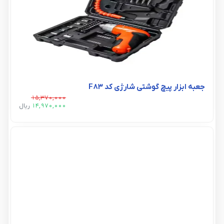
جعبه ابزار پیچ گوشتی شارژی کد F83
15,370,000
14,970,000
ريال