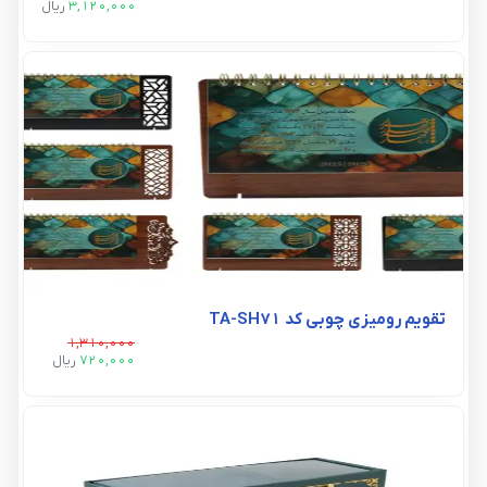
3,120,000
ريال
تقویم رومیزی چوبی کد TA-SH71
1,310,000
720,000
ريال