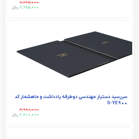
7,865,000
6,655,000
ريال
سررسید دستیار مهندسی دوطرفه یادداشت و ماهشمار کد
S-YE900
3,980,000
2,800,000
ريال