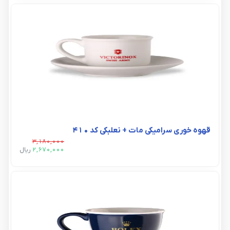
قهوه خوری سرامیکی مات + نعلبکی کد ۴۱۰
3,180,000
2,670,000
ريال