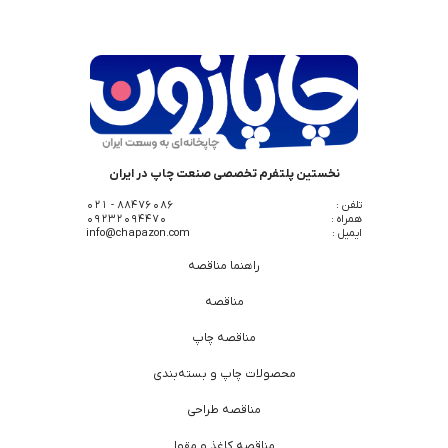
نخستین پلتفرم تخصصی صنعت چاپ در ایران
تلفن :
88476086 - 021
همراه :
09232094470
ایمیل :
info@chapazon.com
راهنما مناقصه
مناقصه
مناقصه چاپ
محصولات چاپ و بسته‌بندی
مناقصه طراحی
مناقصه کاغذ و مقوا