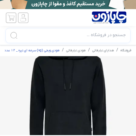
جستجو در فروشگاه ...
فروشگاه
هدایای تبلیغاتی
هودی تبلیغاتی
هودی ویجی (vg) سرمه ای تیره _ 12 عدد