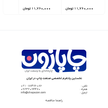
11,760,000
تومان
11,760,000
تومان
0,000
نخستین پلتفرم تخصصی صنعت چاپ در ایران
تلفن :
88476086 - 021
همراه :
09232094470
ایمیل :
info@chapazon.com
راهنما مناقصه