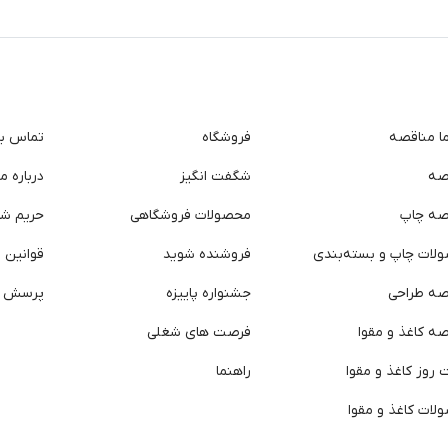
ما مناقصه
فروشگاه
تماس با 
صه
شگفت انگیز
درباره ما
صه چاپ
محصولات فروشگاهی
حریم ش
لات چاپ و بسته‌بندی
فروشنده شوید
قوانین و
صه طراحی
جشنواره پاییزه
پرسش ه
ه کاغذ و مقوا
فرصت های شغلی
روز کاغذ و مقوا
راهنما
لات کاغذ و مقوا