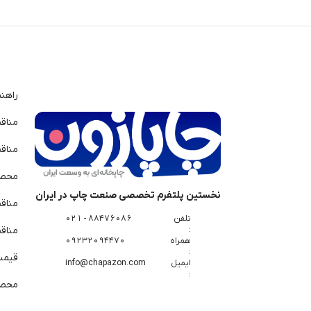
راهن
مناق
مناق
محصو
نخستین پلتفرم تخصصی صنعت چاپ در ایران
مناق
تلفن
88476086 - 021
:
مناقص
همراه
09232094470
:
قیمت 
ایمیل
info@chapazon.com
:
محصو