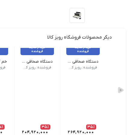
دیگر محصولات فروشگاه رویز کالا
خرید از سایت
خرید از سایت
فروشنده
فروشنده
دستگاه صحافی مارپیچ برقی CoilMac-EPI سوپربایند
دستگاه صحافی مارپیچ سوپربایند مدل CoilMac-EX06 Pro
نام محصول دستگاه صحافی مارپیچ برقی CoilMac-EPI سوپربایند | نوع سوارخ گرد | حالت دستگاه صحافی تمام اتوماتیک | تعداد سوارخ 53 عدد | تعداد تیغه خلاص کن 5 عدد | نوع پانچ برقی | ظرفیت پانچ 25 برگ | ضمانت و گارانتی دارد
نقاط قوت | دارای سوراخ گرد | دارای فنر انداز برقی | دارای 53 عدد سوراخ | ساخت کشور تا
ویژگ
فروشنده: رویز کالا
فروشنده: رویز کالا
5٪
35٪
35٪
00
204,920,000
264,920,000