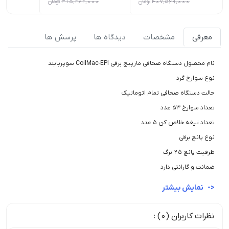
407,569,000
تومان
315,262,000
تومان
000
معرفی
مشخصات
دیدگاه ها
پرسش ها
نام محصول دستگاه صحافی مارپیچ برقی CoilMac-EPI سوپربایند
نوع سوارخ گرد
حالت دستگاه صحافی تمام اتوماتیک
تعداد سوارخ 53 عدد
تعداد تیغه خلاص کن 5 عدد
نوع پانچ برقی
ظرفیت پانچ 25 برگ
ضمانت و گارانتی دارد
نمایش بیشتر
نظرات کاربران (0) :