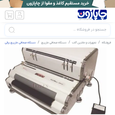
جستجو در فروشگاه ...
فروشگاه
تجهیزات و ماشین آلات
دستگاه صحافی مارپیچ
دستگاه صحافی مارپیچ برقی CoilMac-EPI سوپربایند