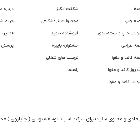
صه
شگفت انگیز
درباره ما
صه چاپ
محصولات فروشگاهی
حریم ش
لات چاپ و بسته‌بندی
فروشنده شوید
قوانین و
صه طراحی
جشنواره پاییزه
پرسش ه
ه کاغذ و مقوا
فرصت های شغلی
روز کاغذ و مقوا
راهنما
لات کاغذ و مقوا
مادی و معنوی سایت برای شرکت اسپاد توسعه نویان ( چاپازون ) م