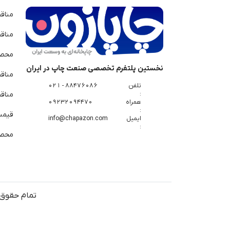
مناق
مناق
محصو
نخستین پلتفرم تخصصی صنعت چاپ در ایران
مناق
تلفن
88476086 - 021
:
مناقص
همراه
09232094470
:
قیمت 
ایمیل
info@chapazon.com
:
محصو
تمام حقوق 