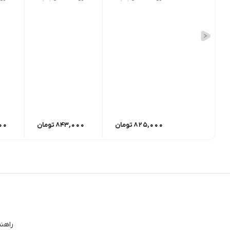
825,000
تومان
843,000
تومان
00
راهن