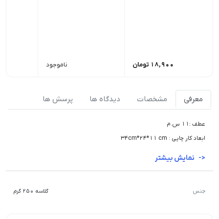
18,900
تومان
ناموجود
معرفی
مشخصات
دیدگاه ها
پرسش ها
عطف :11 س.م
ابعاد کار چاپی : 34cm*24*11 cm
نمایش بیشتر
جنس
گلاسه 250 گرم