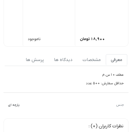
18,900
تومان
ناموجود
معرفی
مشخصات
دیدگاه ها
پرسش ها
عطف 10س.م
حداقل سفارش: 500 عدد
جنس
پارچه ای
نظرات کاربران (0) :