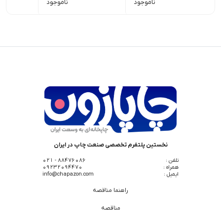
ناموجود
ناموجود
نخستین پلتفرم تخصصی صنعت چاپ در ایران
تلفن :
88476086 - 021
همراه :
09232094470
ایمیل :
info@chapazon.com
راهنما مناقصه
مناقصه