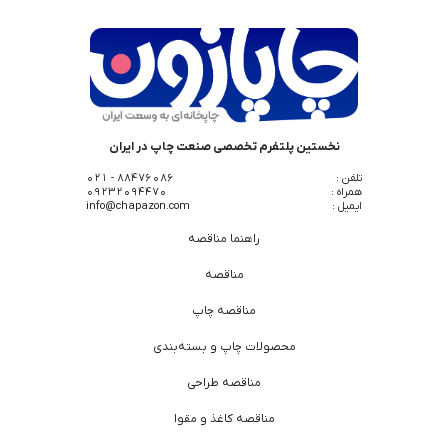
نخستین پلتفرم تخصصی صنعت چاپ در ایران
تلفن :
88476086 - 021
همراه :
09232094470
ایمیل :
info@chapazon.com
راهنما مناقصه
مناقصه
مناقصه چاپ
محصولات چاپ و بسته‌بندی
مناقصه طراحی
مناقصه کاغذ و مقوا