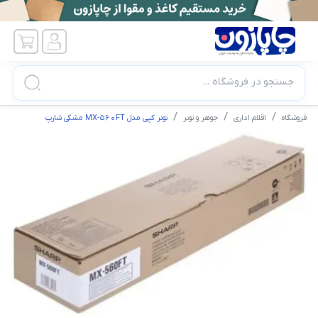
جستجو در فروشگاه ...
فروشگاه
اقلام اداری
جوهر و تونر
تونر کپی مدل MX-560FT مشکی شارپ