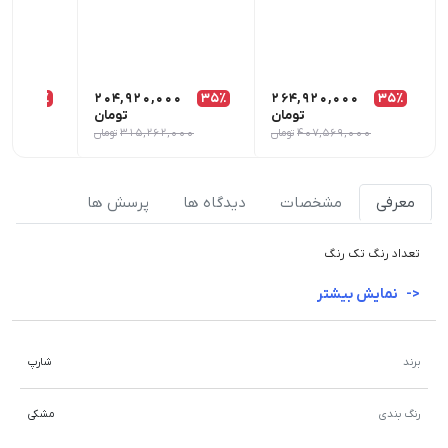
0
35٪
204,920,000
35٪
264,920,000
35٪
تومان
تومان
407,569,000
تومان
315,262,000
تومان
000
معرفی
مشخصات
دیدگاه ها
پرسش ها
تعداد رنگ تک رنگ
نمایش بیشتر
برند
شارپ
رنگ بندی
مشکی