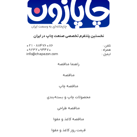
نخستین پلتفرم تخصصی صنعت چاپ در ایران
تلفن :
88476086 - 021
همراه :
09232094470
ایمیل :
info@chapazon.com
راهنما مناقصه
مناقصه
مناقصه چاپ
محصولات چاپ و بسته‌بندی
مناقصه طراحی
مناقصه کاغذ و مقوا
قیمت روز کاغذ و مقوا